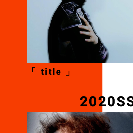
「 title 」
2020S