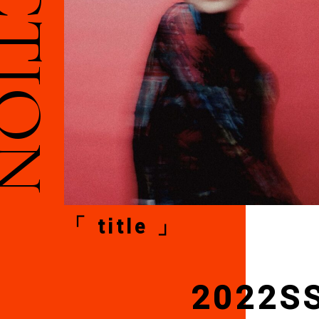
「 title 」
2022S